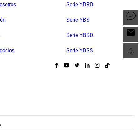
osotros
Serie YBRB
ión
Serie YBS
s
Serie YBSD
gocios
Serie YBSS
í