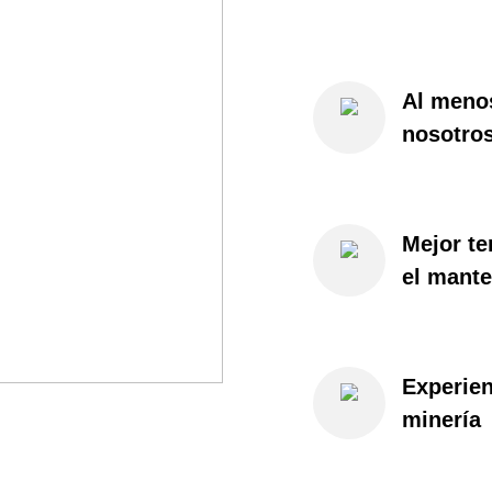
Al menos
nosotro
Mejor te
el mant
Experien
minería